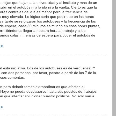
o hijas que bajan a la universidad y al instituto y mas de un
ir en el autobús ni a la ida ni a la vuelta. Cierto es que la
horas centrales del día es menor pero la frecuencia de
s muy elevada. Lo lógico seria que pedir que en las horas
y tarde se reforzaran los autobuses y la frecuencia de los
de espera, cada 30 minutos es mucho en esas horas puntas,
ermitiéndonos llegar a nuestra hora al trabajo y a los
ríamos colas inmensas de espera para coger el autobús de
10
esta iniciativa. Los de los autobuses es de vergüenza. Y
 con dos personas, por favor, pasate a partir de las 7 de la
pues comentas.
án para debatir temas extraordinarios que afecten al
e Hoyo no pueda desplazarse hasta sus puestos de trabajos,
 que intentar solucionar nuestro políticos. No solo van a
10