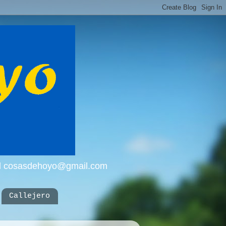
mail cosasdehoyo@gmail.com
Callejero