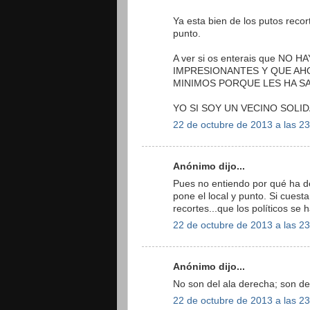
Ya esta bien de los putos recor
punto.
A ver si os enterais que N
IMPRESIONANTES Y QUE AH
MINIMOS PORQUE LES HA SAL
YO SI SOY UN VECINO SOLID
22 de octubre de 2013 a las 2
Anónimo dijo...
Pues no entiendo por qué ha de
pone el local y punto. Si cuest
recortes...que los políticos se 
22 de octubre de 2013 a las 2
Anónimo dijo...
No son del ala derecha; son de
22 de octubre de 2013 a las 2