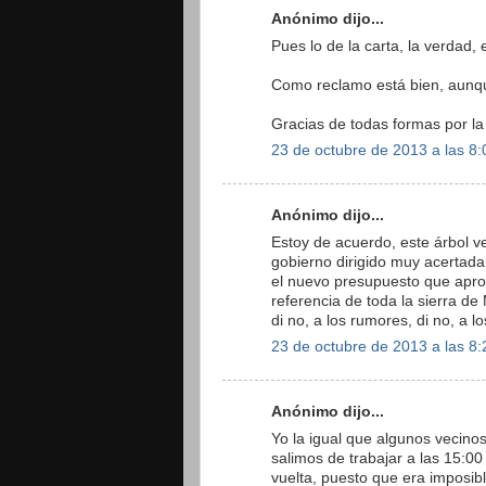
Anónimo dijo...
Pues lo de la carta, la verdad
Como reclamo está bien, aunqu
Gracias de todas formas por la i
23 de octubre de 2013 a las 8:
Anónimo dijo...
Estoy de acuerdo, este árbol v
gobierno dirigido muy acertad
el nuevo presupuesto que apro
referencia de toda la sierra de
di no, a los rumores, di no, a l
23 de octubre de 2013 a las 8:
Anónimo dijo...
Yo la igual que algunos vecino
salimos de trabajar a las 15:0
vuelta, puesto que era imposibl