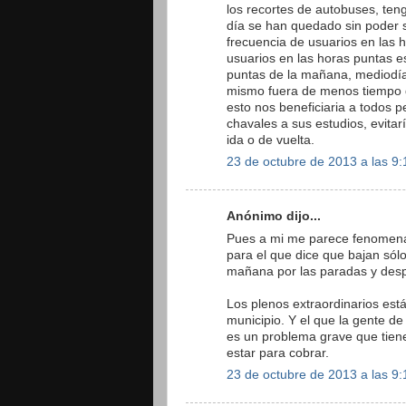
los recortes de autobuses, teng
día se han quedado sin poder sub
frecuencia de usuarios en las 
usuarios en las horas puntas e
puntas de la mañana, mediodía 
mismo fuera de menos tiempo 
esto nos beneficiaria a todos p
chavales a sus estudios, evita
ida o de vuelta.
23 de octubre de 2013 a las 9:
Anónimo dijo...
Pues a mi me parece fenomenal 
para el que dice que bajan sólo
mañana por las paradas y des
Los plenos extraordinarios est
municipio. Y el que la gente d
es un problema grave que tienen
estar para cobrar.
23 de octubre de 2013 a las 9: