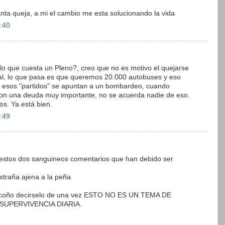
nta queja, a mi el cambio me esta solucionando la vida
2:40
 que cuesta un Pleno?, creo que no es motivo el quejarse
 mal, lo que pasa es que queremos 20.000 autobuses y eso
 esos "partidos" se apuntan a un bombardeo, cuando
on una deuda muy importante, no se acuerda nadie de eso.
os. Ya está bien.
2:49
estos dos sanguineos comentarios que han debido ser
xtraña ajena a la peña
..y coño decirselo de una vez ESTO NO ES UN TEMA DE
SUPERVIVENCIA DIARIA.