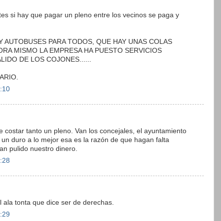
tes si hay que pagar un pleno entre los vecinos se paga y
O HAY AUTOBUSES PARA TODOS, QUE HAY UNAS COLAS
ORA MISMO LA EMPRESA HA PUESTO SERVICIOS
IDO DE LOS COJONES......
ARIO.
3:10
 costar tanto un pleno. Van los concejales, el ayuntamiento
a un duro a lo mejor esa es la razón de que hagan falta
han pulido nuestro dinero.
3:28
l ala tonta que dice ser de derechas.
3:29