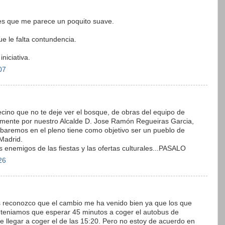
, es que me parece un poquito suave.
e le falta contundencia.
niciativa.
07
ecino que no te deje ver el bosque, de obras del equipo de
amente por nuestro Alcalde D. Jose Ramón Regueiras Garcia,
baremos en el pleno tiene como objetivo ser un pueblo de
 Madrid.
os enemigos de las fiestas y las ofertas culturales...PASALO
26
s reconozco que el cambio me ha venido bien ya que los que
0 teniamos que esperar 45 minutos a coger el autobus de
e llegar a coger el de las 15:20. Pero no estoy de acuerdo en