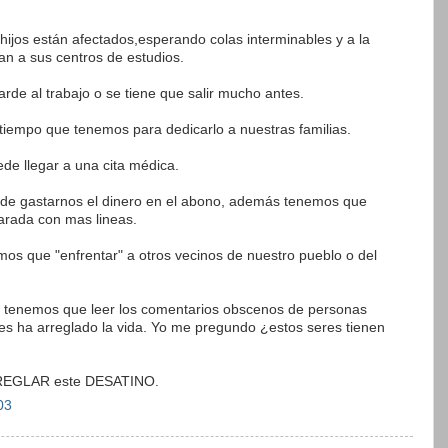
ijos están afectados,esperando colas interminables y a la
an a sus centros de estudios.
rde al trabajo o se tiene que salir mucho antes.
tiempo que tenemos para dedicarlo a nuestras familias.
e llegar a una cita médica.
e gastarnos el dinero en el abono, además tenemos que
 parada con mas lineas.
s que "enfrentar" a otros vecinos de nuestro pueblo o del
tenemos que leer los comentarios obscenos de personas
les ha arreglado la vida. Yo me pregundo ¿estos seres tienen
EGLAR este DESATINO.
03