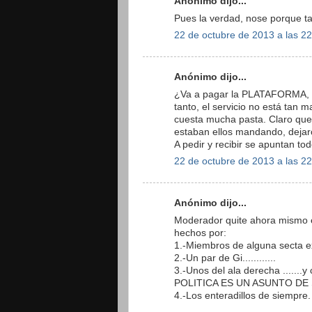
Anónimo dijo...
Pues la verdad, nose porque ta
22 de octubre de 2013 a las 2
Anónimo dijo...
¿Va a pagar la PLATAFORMA, lo
tanto, el servicio no está tan
cuesta mucha pasta. Claro que
estaban ellos mandando, dejar
A pedir y recibir se apuntan tod
22 de octubre de 2013 a las 2
Anónimo dijo...
Moderador quite ahora mismo 
hechos por:
1.-Miembros de alguna secta e
2.-Un par de Gi............
3.-Unos del ala derecha .....
POLITICA ES UN ASUNTO DE 
4.-Los enteradillos de siempre.