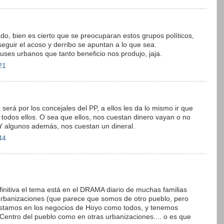
do, bien es cierto que se preocuparan estos grupos políticos,
 seguir el acoso y derribo se apuntan a lo que sea.
uses urbanos que tanto beneficio nos produjo, jaja.
21
 será por los concejales del PP, a ellos les da lo mismo ir que
jo todos ellos. O sea que ellos, nos cuestan dinero vayan o no
 Y algunos además, nos cuestan un dineral.
44
finitiva el tema está en el DRAMA diario de muchas familias
Urbanizaciones (que parece que somos de otro pueblo, pero
tamos en los negocios de Hoyo como todos, y tenemos
 Centro del pueblo como en otras urbanizaciones.... o es que