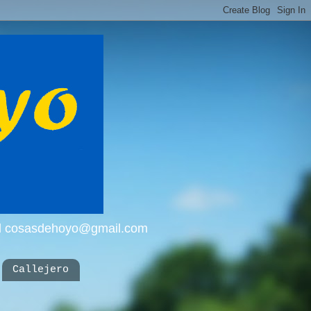
mail cosasdehoyo@gmail.com
Callejero