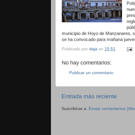
Polí
nuev
pres
regl
públ
municipio de Hoyo de Manzanares, so
se ha convocado para mañana jueves,
Publicado por
daja
en
15:51
No hay comentarios:
Publicar un comentario
Entrada más reciente
Suscribirse a:
Enviar comentarios (At